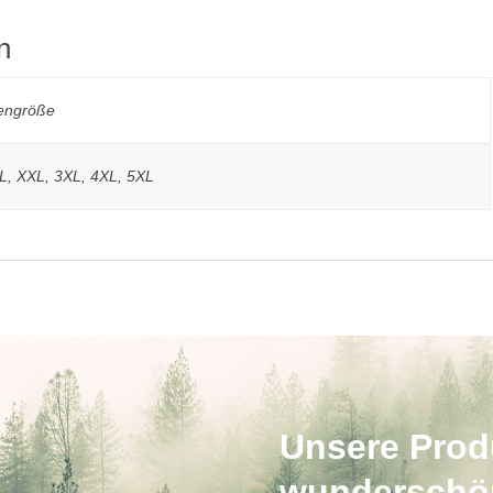
n
engröße
XL, XXL, 3XL, 4XL, 5XL
Unsere Produ
wunderschö