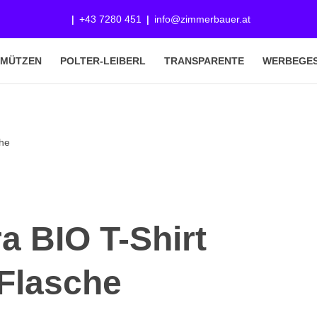
+43 7280 451
info@zimmerbauer.at
-MÜTZEN
POLTER-LEIBERL
TRANSPARENTE
WERBEGE
che
a BIO T-Shirt
Flasche