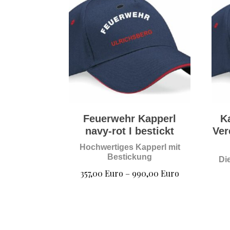
Feuerwehr Kapperl
K
navy-rot I bestickt
Ver
Hochwertiges Kapperl mit
Bestickung
Di
Preisspanne:
357,00
Euro
–
990,00
Euro
357,00 Euro
bis
990,00 Euro