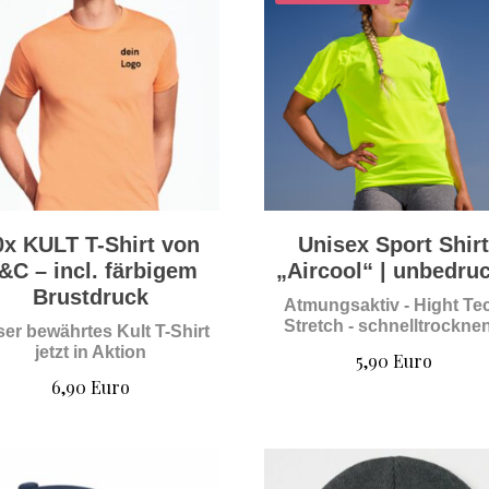
0x KULT T-Shirt von
Unisex Sport Shir
&C – incl. färbigem
„Aircool“ | unbedru
Brustdruck
Atmungsaktiv - Hight Te
Stretch - schnelltrockne
er bewährtes Kult T-Shirt
jetzt in Aktion
5,90
Euro
6,90
Euro