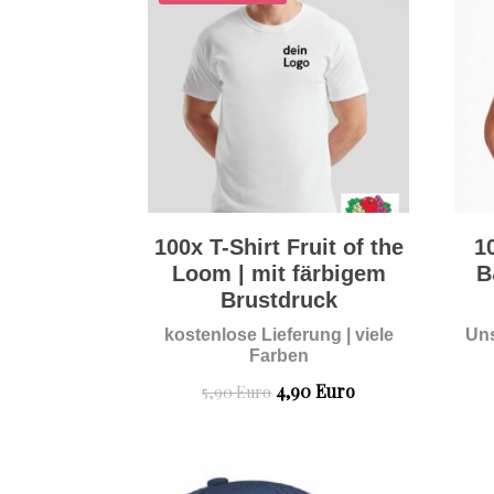
100x T-Shirt Fruit of the
1
Loom | mit färbigem
B
Brustdruck
kostenlose Lieferung | viele
Uns
Farben
Ursprünglicher
Aktueller
4,90
Euro
5,90
Euro
Preis
Preis
war:
ist:
5,90 Euro
4,90 Euro.