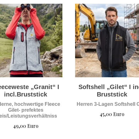
eeceweste „Granit“ I
Softshell „Gilet“ I in
incl.Bruststick
Bruststick
erne, hochwertige Fleece
Herren 3-Lagen Softshell G
Gilet- prefektes
45,00
Euro
eis/Leistungsverhältniss
49,00
Euro