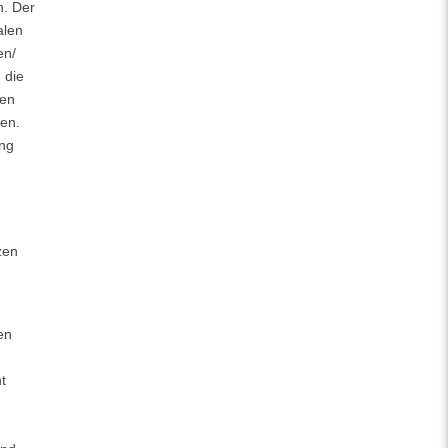
n. Der
alen
en/
 die
ten
ten.
ung
zen
en
t