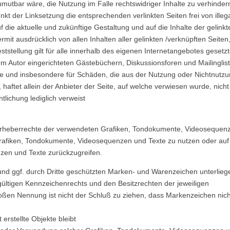
mutbar wäre, die Nutzung im Falle rechtswidriger Inhalte zu verhinder
nkt der Linksetzung die entsprechenden verlinkten Seiten frei von illeg
uf die aktuelle und zukünftige Gestaltung und auf die Inhalte der gelinkt
rmit ausdrücklich von allen Inhalten aller gelinkten /verknüpften Seiten,
tstellung gilt für alle innerhalb des eigenen Internetangebotes gesetz
m Autor eingerichteten Gästebüchern, Diskussionsforen und Mailinglis
halte und insbesondere für Schäden, die aus der Nutzung oder Nichtnutz
haftet allein der Anbieter der Seite, auf welche verwiesen wurde, nicht
ntlichung lediglich verweist
die Urheberrechte der verwendeten Grafiken, Tondokumente, Videosequen
 Grafiken, Tondokumente, Videosequenzen und Texte zu nutzen oder auf
zen und Texte zurückzugreifen.
und ggf. durch Dritte geschützten Marken- und Warenzeichen unterlieg
ültigen Kennzeichenrechts und den Besitzrechten der jeweiligen
loßen Nennung ist nicht der Schluß zu ziehen, dass Markenzeichen nich
 erstellte Objekte bleibt