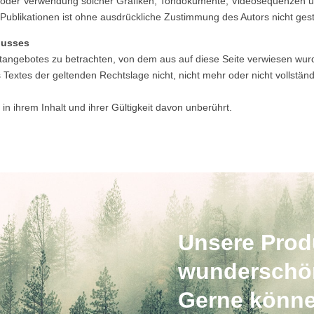
gung oder Verwendung solcher Grafiken, Tondokumente, Videosequenzen 
Publikationen ist ohne ausdrückliche Zustimmung des Autors nicht gest
lusses
netangebotes zu betrachten, von dem aus auf diese Seite verwiesen wur
Textes der geltenden Rechtslage nicht, nicht mehr oder nicht vollständ
in ihrem Inhalt und ihrer Gültigkeit davon unberührt.
Unsere Produ
wunderschö
Gerne könne