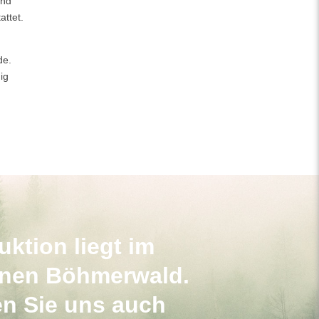
und
attet.
de.
ig
ktion liegt im
nen Böhmerwald.
n Sie uns auch